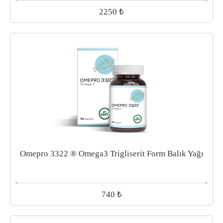
₺
2250
Omepro 3322 ® Omega3 Trigliserit Form Balık Yağı
₺
740