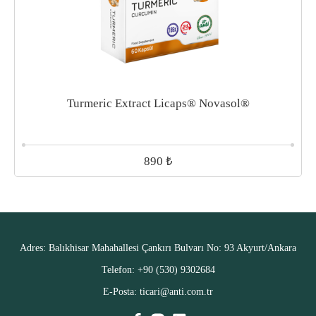
Turmeric Extract Licaps® Novasol®
₺
890
Adres:
Balıkhisar Mahahallesi Çankırı Bulvarı No: 93 Akyurt/Ankara
Telefon:
+90 (530) 9302684
E-Posta:
ticari@anti.com.tr