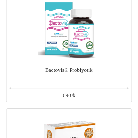
Bactovis® Probiyotik
₺
690