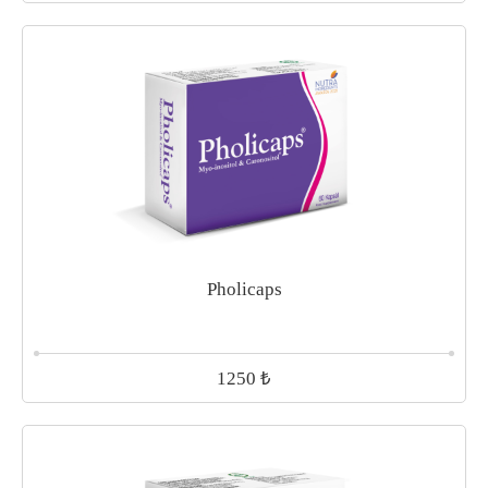
Pholicaps
₺
1250