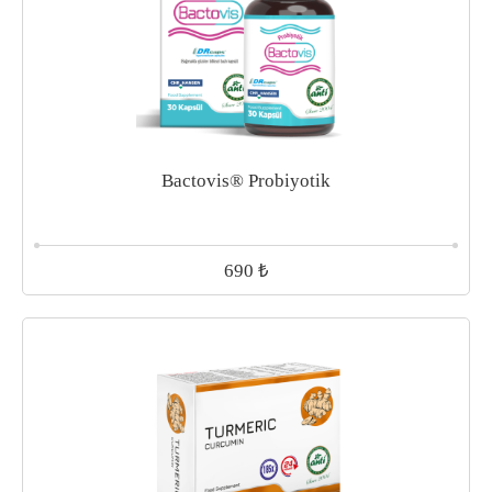
Bactovis® Probiyotik
₺
690