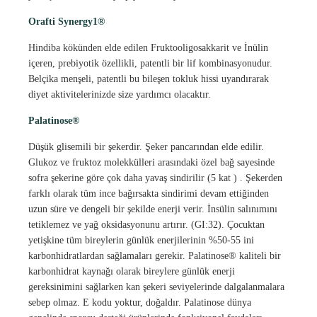
Orafti Synergy1®
Hindiba kökünden elde edilen Fruktooligosakkarit ve İnülin
içeren, prebiyotik özellikli, patentli bir lif kombinasyonudur.
Belçika menşeli, patentli bu bileşen tokluk hissi uyandırarak
diyet aktivitelerinizde size yardımcı olacaktır.
Palatinose®
Düşük glisemili bir şekerdir. Şeker pancarından elde edilir.
Glukoz ve fruktoz molekkülleri arasındaki özel bağ sayesinde
sofra şekerine göre çok daha yavaş sindirilir (5 kat ) . Şekerden
farklı olarak tüm ince bağırsakta sindirimi devam ettiğinden
uzun süre ve dengeli bir şekilde enerji verir. İnsülin salınımını
tetiklemez ve yağ oksidasyonunu artırır. (GI:32). Çocuktan
yetişkine tüm bireylerin günlük enerjilerinin %50-55 ini
karbonhidratlardan sağlamaları gerekir. Palatinose® kaliteli bir
karbonhidrat kaynağı olarak bireylere günlük enerji
gereksinimini sağlarken kan şekeri seviyelerinde dalgalanmalara
sebep olmaz. E kodu yoktur, doğaldır. Palatinose dünya