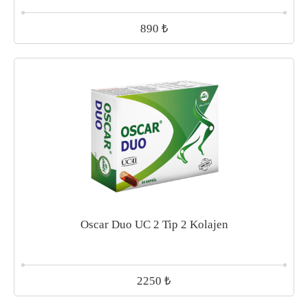
₺
890
Oscar Duo UC 2 Tip 2 Kolajen
₺
2250