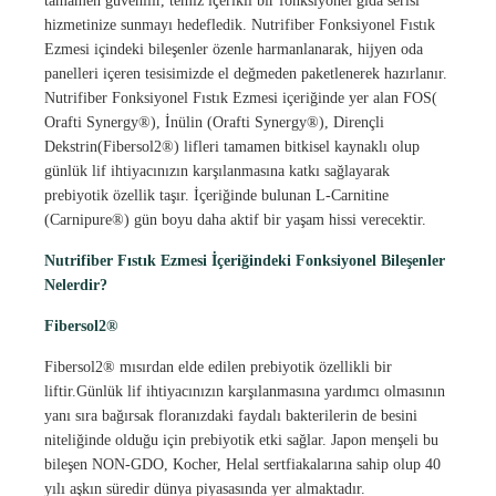
tamamen güvenilir, temiz içerikli bir fonksiyonel gıda serisi
hizmetinize sunmayı hedefledik. Nutrifiber Fonksiyonel Fıstık
Ezmesi içindeki bileşenler özenle harmanlanarak, hijyen oda
panelleri içeren tesisimizde el değmeden paketlenerek hazırlanır.
Nutrifiber Fonksiyonel Fıstık Ezmesi içeriğinde yer alan FOS(
Orafti Synergy®), İnülin (Orafti Synergy®), Dirençli
Dekstrin(Fibersol2®) lifleri tamamen bitkisel kaynaklı olup
günlük lif ihtiyacınızın karşılanmasına katkı sağlayarak
prebiyotik özellik taşır. İçeriğinde bulunan L-Carnitine
(Carnipure®) gün boyu daha aktif bir yaşam hissi verecektir.
Nutrifiber Fıstık Ezmesi İçeriğindeki Fonksiyonel Bileşenler
Nelerdir?
Fibersol2®
Fibersol2® mısırdan elde edilen prebiyotik özellikli bir
liftir.Günlük lif ihtiyacınızın karşılanmasına yardımcı olmasının
yanı sıra bağırsak floranızdaki faydalı bakterilerin de besini
niteliğinde olduğu için prebiyotik etki sağlar. Japon menşeli bu
bileşen NON-GDO, Kocher, Helal sertfiakalarına sahip olup 40
yılı aşkın süredir dünya piyasasında yer almaktadır.