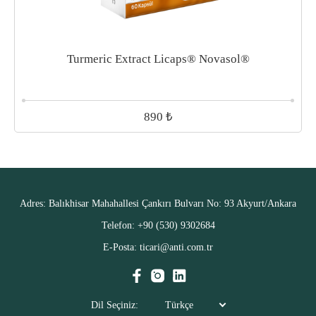
Turmeric Extract Licaps® Novasol®
₺
890
Adres:
Balıkhisar Mahahallesi Çankırı Bulvarı No: 93 Akyurt/Ankara
Telefon:
+90 (530) 9302684
E-Posta:
ticari@anti.com.tr
Dil Seçiniz:
Türkçe