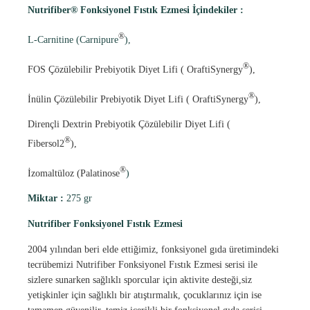
Nutrifiber® Fonksiyonel Fıstık Ezmesi İçindekiler :
®
L-Carnitine (Carnipure
),
®
FOS Çözülebilir Prebiyotik Diyet Lifi ( OraftiSynergy
),
®
İnülin Çözülebilir Prebiyotik Diyet Lifi ( OraftiSynergy
),
Dirençli Dextrin Prebiyotik Çözülebilir Diyet Lifi (
®
Fibersol2
),
®
İzomaltüloz (Palatinose
)
Miktar :
275 gr
Nutrifiber Fonksiyonel Fıstık Ezmesi
2004 yılından beri elde ettiğimiz, fonksiyonel gıda üretimindeki
tecrübemizi Nutrifiber Fonksiyonel Fıstık Ezmesi serisi ile
sizlere sunarken sağlıklı sporcular için aktivite desteği,siz
yetişkinler için sağlıklı bir atıştırmalık, çocuklarınız için ise