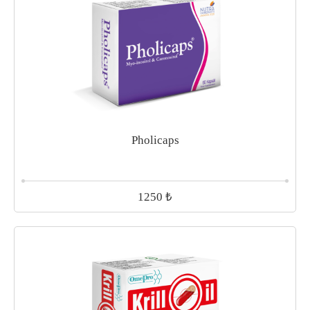
Pholicaps
₺
1250