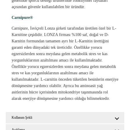
genelinde sporcu desteği ürünlerinde fonksiyonel faydaları
açısından güvenle kullanılabilen bir üründür.
Carnipure®
Carnipure, İsviçreli Lonza şirketi tarafından üretilen özel bir L-
Karnitine çeşididir. LONZA firması %100 saf, doğal ve D-
Karnitin formundan tamamen ayrı bir L-Karnitin ürettiğini
garanti eden dünyadaki tek üreticidir. Özellikke yorucu
egzersizlerden sonra meydana gelen metabolik stres ve kas
yorgunluklarının azaltılması amacı ile kullanılmaktadır.
Özellikle yorucu egzersizlerden sonra meydana gelen metabolik
stres ve kas yorgunluklarının azaltılması amacı ile
kullanılmaktadır. L-carnitin önceden tüketilen besinlerin enerjiye
dönüşmesine yardımcı olabilir. Ayrıca bu aminoasit yağ
asitlerinin hücre içerisinden mitokondriye taşınmasında rol
alarak enerjiye dönüşmesine yardımcı olduğu bilinmektedir.
Kullanım Şekli
Açıklama